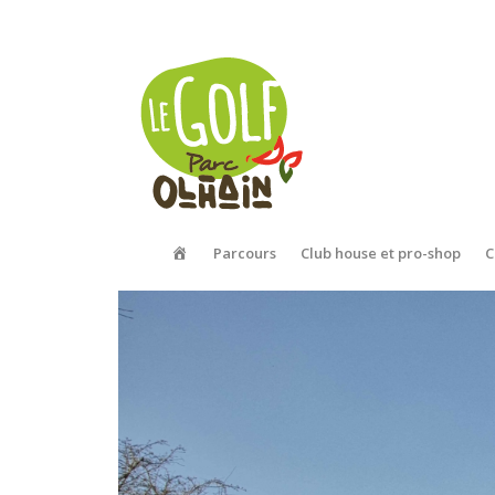
Golf
Parcours
Club house et pro-shop
C